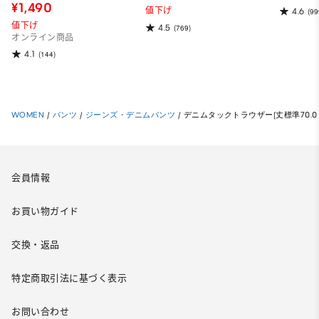
¥1,490
値下げ
4.6
(99
値下げ
4.5
(769)
オンライン商品
4.1
(144)
WOMEN
/
パンツ
/
ジーンズ・デニムパンツ
/
デニムタックトラウザー(丈標準70.0～7
会員情報
お買い物ガイド
交換・返品
特定商取引法に基づく表示
お問い合わせ