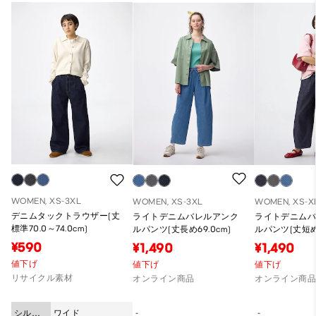
WOMEN, XS-3XL
WOMEN, XS-3XL
WOMEN, XS-X
デニムタックトラウザー(丈
ライトデニムバレルアンク
ライトデニム
標準70.0～74.0cm)
ルパンツ(丈長め69.0cm)
ルパンツ(丈短め5
¥590
¥1,490
¥1,490
値下げ
値下げ
値下げ
リサイクル素材
オンライン商品
オンライン商
シルエ
ワイド
-
-