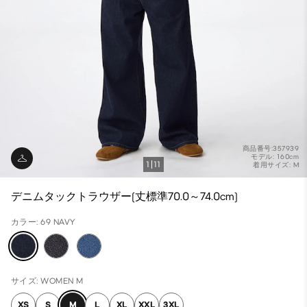
商品番号:357939
モデル: 160cm
1
11
着用サイズ: M
デニムタックトラウザー(丈標準70.0～74.0cm)
カラー: 69 NAVY
サイズ: WOMEN M
XS
S
M
L
XL
XXL
3XL