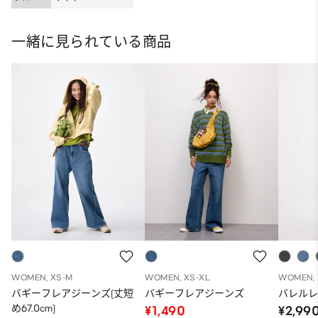
ット
一緒に見られている商品
WOMEN, XS-M
WOMEN, XS-XL
WOMEN, 
バギーフレアジーンズ(丈短
バギーフレアジーンズ
バレル
め67.0cm)
¥1,490
¥2,99