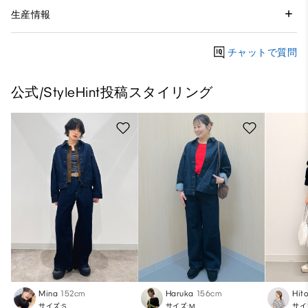
生産情報
チャットで質問
公式/StyleHint投稿スタイリング
Mina
152cm
Haruka
156cm
Hit
サイズ:S
サイズ:M
サイ