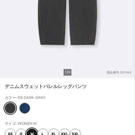
1
9
商品番号:357945
デニムスウェットバレルレッグパンツ
カラー: 08 DARK GRAY
サイズ: WOMEN M
XS
S
M
L
XL
XXL
3XL