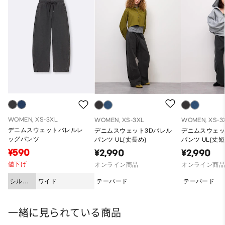
WOMEN, XS-3XL
WOMEN, XS-3XL
WOMEN, XS-3
デニムスウェットバレルレ
デニムスウェット3Dバレル
デニムスウェッ
ッグパンツ
パンツ UL(丈長め)
パンツ UL(丈短
¥590
¥2,990
¥2,990
値下げ
オンライン商品
オンライン商
シルエ
ワイド
テーパード
テーパード
ット
一緒に見られている商品