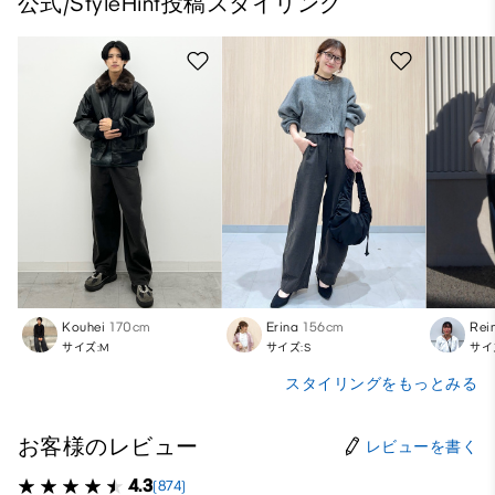
公式/StyleHint投稿スタイリング
Kouhei
170cm
Erina
156cm
Rei
サイズ:M
サイズ:S
サイ
スタイリングをもっとみる
お客様のレビュー
レビューを書く
4.3
(874)