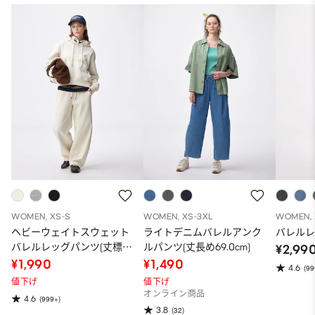
WOMEN, XS-S
WOMEN, XS-3XL
WOMEN, 
ヘビーウェイトスウェット
ライトデニムバレルアンク
バレル
バレルレッグパンツ(丈標準
ルパンツ(丈長め69.0cm)
¥2,99
68.5～72.5cm)
¥1,990
¥1,490
4.6
(99
値下げ
値下げ
オンライン商品
4.6
(999+)
3.8
(32)