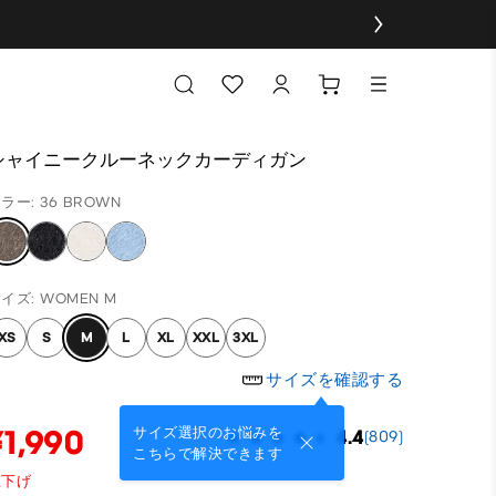
シャイニークルーネックカーディガン
ラー: 36 BROWN
イズ: WOMEN M
XS
S
M
L
XL
XXL
3XL
サイズを確認する
¥1,990
サイズ選択のお悩みを
4.4
(809)
こちらで解決できます
値下げ