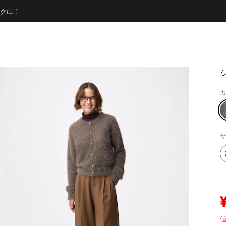
クに！
カ
サ