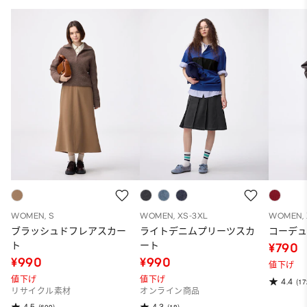
WOMEN, S
WOMEN, XS-3XL
WOMEN, 
ブラッシュドフレアスカー
ライトデニムプリーツスカ
コーデ
ト
ート
¥790
¥990
¥990
値下げ
値下げ
値下げ
4.4
(17
リサイクル素材
オンライン商品
4.5
4.3