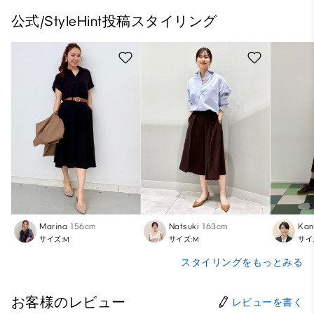
公式/StyleHint投稿スタイリング
Marina
156cm
Natsuki
163cm
Kan
サイズ:M
サイズ:M
サイ
スタイリングをもっとみる
お客様のレビュー
レビューを書く