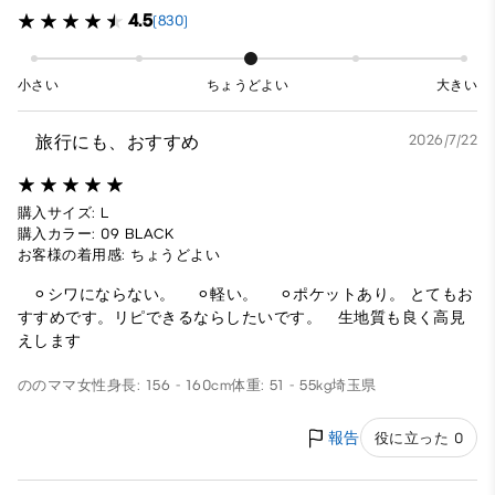
4.5
(830)
小さい
ちょうどよい
大きい
旅行にも、おすすめ
2026/7/22
購入サイズ: L
購入カラー: 09 BLACK
お客様の着用感: ちょうどよい
⚪︎シワにならない。 ⚪︎軽い。 ⚪︎ポケットあり。 とてもお
すすめです。リピできるならしたいです。 生地質も良く高見
えします
ののママ
女性
身長: 156 - 160cm
体重: 51 - 55kg
埼玉県
報告
役に立った 0