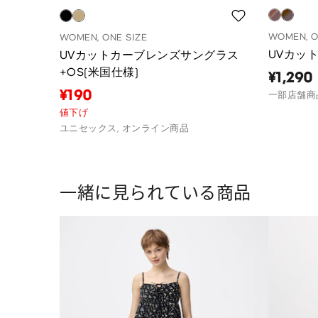
WOMEN, O
WOMEN, ONE SIZE
UVカッ
UVカットカーブレンズサングラス
+OS(米国仕様)
¥1,290
¥190
一部店舗商
値下げ
ユニセックス, オンライン商品
一緒に見られている商品