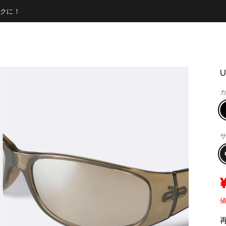
クに！
カ
サ
値