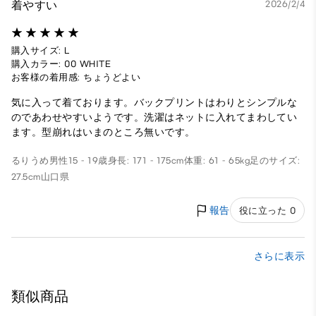
着やすい
2026/2/4
購入サイズ: L
購入カラー: 00 WHITE
お客様の着用感: ちょうどよい
気に入って着ております。バックプリントはわりとシンプルな
のであわせやすいようです。洗濯はネットに入れてまわしてい
ます。型崩れはいまのところ無いです。
るりうめ
男性
15 - 19歳
身長: 171 - 175cm
体重: 61 - 65kg
足のサイズ:
27.5cm
山口県
報告
役に立った 0
さらに表示
類似商品