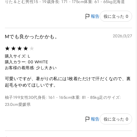
りた＆とむ
男性
15 - 19歳
身長: 171 - 175cm
体重: 61 - 65kg
北海道
報告
役に立った 0
Mでも良かったかかも。
2026/3/27
購入サイズ: L
購入カラー: 00 WHITE
お客様の着用感: 少し大きい
可愛いですが、暑がりの私には1枚着ただけで汗だくなので、裏
起毛をやめてほしいです。
柚子199
女性
30代
身長: 161 - 165cm
体重: 81 - 85kg
足のサイズ:
23.0cm
愛媛県
報告
役に立った 0