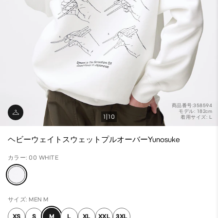
商品番号:358594
モデル: 182cm
1
10
着用サイズ: L
ヘビーウェイトスウェットプルオーバーYunosuke
カラー: 00 WHITE
サイズ: MEN M
XS
S
M
L
XL
XXL
3XL