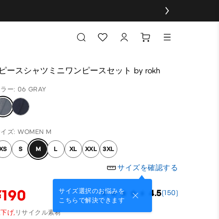
2ピースシャツミニワンピースセット by rokh
ラー: 06 GRAY
イズ: WOMEN M
XS
S
M
L
XL
XXL
3XL
サイズを確認する
¥190
サイズ選択のお悩みを
4.5
(150)
こちらで解決できます
下げ,
リサイクル素材