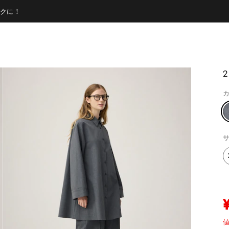
クに！
カ
サ
値