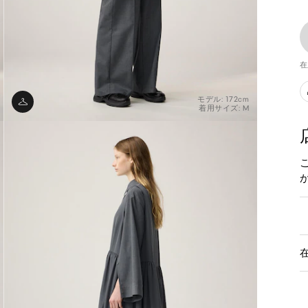
在
モデル: 172cm
着用サイズ: M