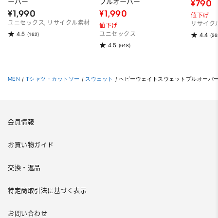
ーバー
プルオーバー
¥790
¥1,990
¥1,990
値下げ
ユニセックス, リサイクル素材
リサイク
値下げ
4.5
(162)
ユニセックス
4.4
(26
4.5
(648)
MEN
/
Tシャツ・カットソー
/
スウェット
/
ヘビーウェイトスウェットプルオーバー EN
会員情報
お買い物ガイド
交換・返品
特定商取引法に基づく表示
お問い合わせ