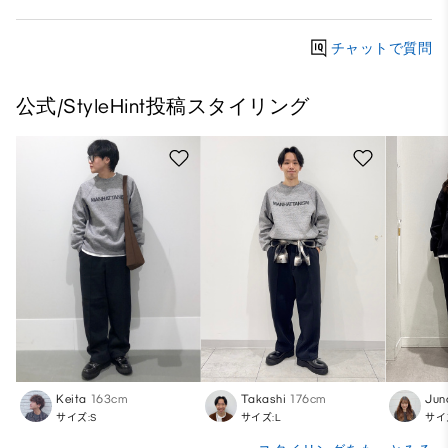
チャットで質問
公式/StyleHint投稿スタイリング
Keita
163cm
Takashi
176cm
Jun
サイズ:S
サイズ:L
サイ