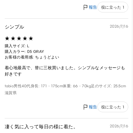
報告
役に立った 1
シンプル
2026/7/16
購入サイズ: L
購入カラー: 05 GRAY
お客様の着用感: ちょうどよい
着心地最高で、替に三枚買いました。シンプルなメッセージも
好きです
tabio
男性
40代
身長: 171 - 175cm
体重: 66 - 70kg
足のサイズ: 25.5cm
滋賀県
報告
役に立った 1
凄く気に入って毎日の様に着た。
2026/7/16