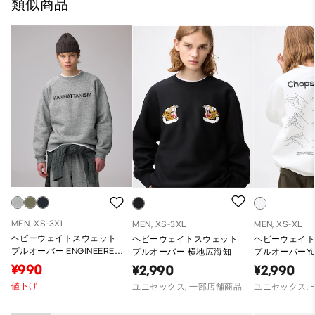
類似商品
MEN, XS-3XL
MEN, XS-3XL
MEN, XS-XL
ヘビーウェイトスウェット
ヘビーウェイトスウェット
ヘビーウェイ
プルオーバー ENGINEERED
プルオーバー 横地広海知
プルオーバーYun
GARMENTS
¥990
¥2,990
¥2,990
値下げ
ユニセックス, 一部店舗商品
ユニセックス,