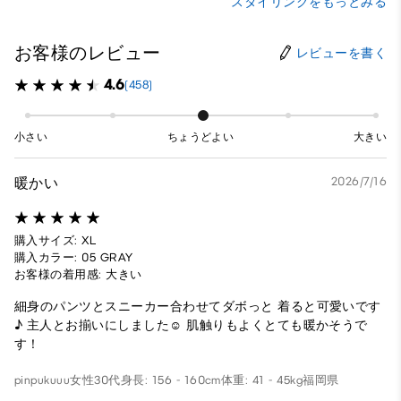
スタイリングをもっとみる
お客様のレビュー
レビューを書く
4.6
(458)
小さい
ちょうどよい
大きい
暖かい
2026/7/16
購入サイズ: XL
購入カラー: 05 GRAY
お客様の着用感: 大きい
細身のパンツとスニーカー合わせてダボっと 着ると可愛いです
♪ 主人とお揃いにしました☺︎ 肌触りもよくとても暖かそうで
す！
pinpukuuu
女性
30代
身長: 156 - 160cm
体重: 41 - 45kg
福岡県