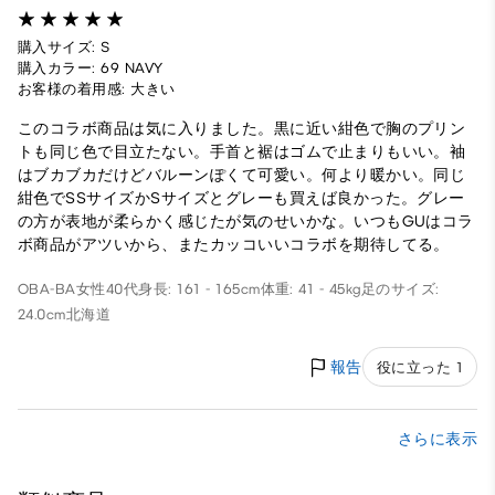
購入サイズ: S
購入カラー: 69 NAVY
お客様の着用感: 大きい
このコラボ商品は気に入りました。黒に近い紺色で胸のプリン
トも同じ色で目立たない。手首と裾はゴムで止まりもいい。袖
はブカブカだけどバルーンぽくて可愛い。何より暖かい。同じ
紺色でSSサイズかSサイズとグレーも買えば良かった。グレー
の方が表地が柔らかく感じたが気のせいかな。いつもGUはコラ
ボ商品がアツいから、またカッコいいコラボを期待してる。
OBA-BA
女性
40代
身長: 161 - 165cm
体重: 41 - 45kg
足のサイズ:
24.0cm
北海道
報告
役に立った 1
さらに表示