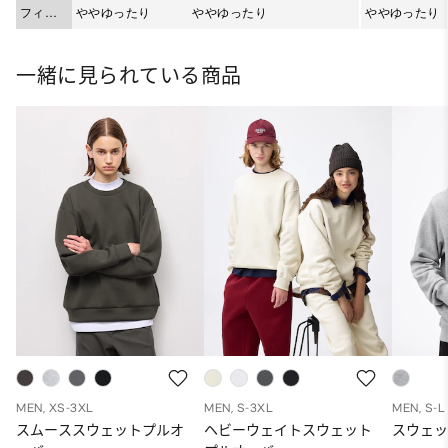
フィッ
ややゆったり
ややゆったり
ややゆったり
ト
一緒に見られている商品
MEN, XS-3XL
MEN, S-3XL
MEN, S-L
スムーススウェットプルオ
ヘビーウェイトスウェット
スウェ