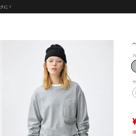
クに！
カ
サ