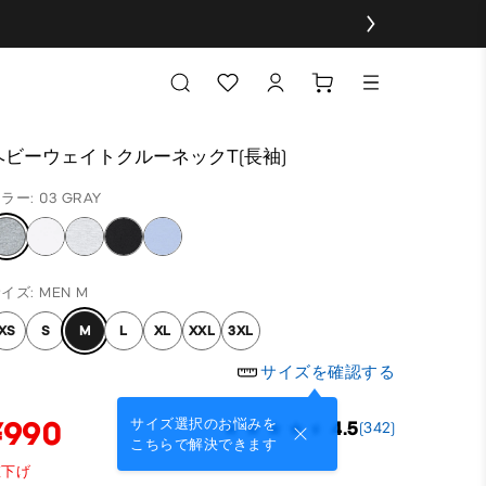
ヘビーウェイトクルーネックT(長袖)
ラー: 03 GRAY
イズ: MEN M
XS
S
M
L
XL
XXL
3XL
サイズを確認する
¥990
サイズ選択のお悩みを
4.5
(342)
こちらで解決できます
値下げ