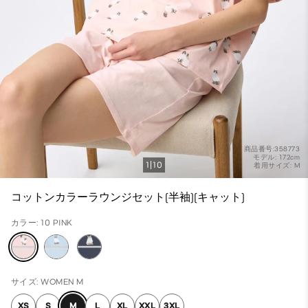
商品番号:358773
モデル: 172cm
1
10
着用サイズ: M
コットンカラーラウンジセット(半袖)(キャット)
カラー: 10 PINK
サイズ: WOMEN M
XS
S
M
L
XL
XXL
3XL