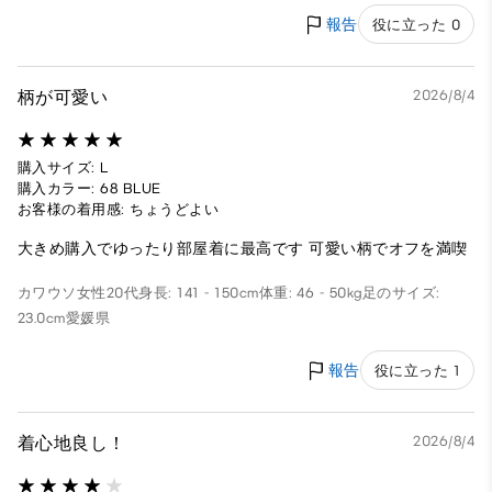
報告
役に立った 0
柄が可愛い
2026/8/4
購入サイズ: L
購入カラー: 68 BLUE
お客様の着用感: ちょうどよい
大きめ購入でゆったり部屋着に最高です 可愛い柄でオフを満喫
カワウソ
女性
20代
身長: 141 - 150cm
体重: 46 - 50kg
足のサイズ:
23.0cm
愛媛県
報告
役に立った 1
着心地良し！
2026/8/4