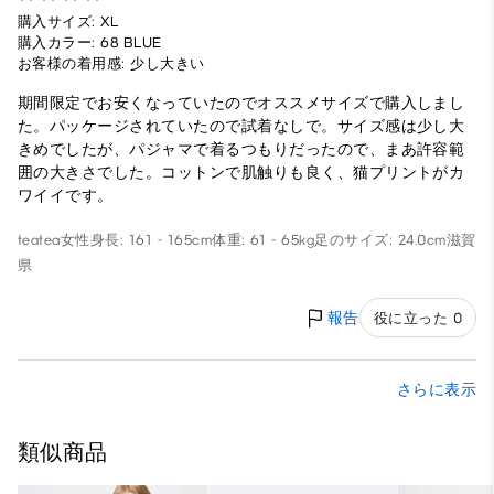
購入サイズ: XL
購入カラー: 68 BLUE
お客様の着用感: 少し大きい
期間限定でお安くなっていたのでオススメサイズで購入しまし
た。パッケージされていたので試着なしで。サイズ感は少し大
きめでしたが、パジャマで着るつもりだったので、まあ許容範
囲の大きさでした。コットンで肌触りも良く、猫プリントがカ
ワイイです。
teatea
女性
身長: 161 - 165cm
体重: 61 - 65kg
足のサイズ: 24.0cm
滋賀
県
報告
役に立った 0
さらに表示
類似商品