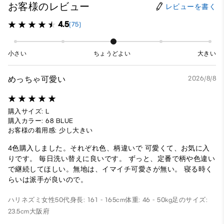
お客様のレビュー
レビューを書く
4.5
(75)
小さい
ちょうどよい
大きい
めっちゃ可愛い
2026/8/8
購入サイズ: L
購入カラー: 68 BLUE
お客様の着用感: 少し大きい
4色購入しました。それぞれ色、柄違いで 可愛くて、お気に入
りです。 毎日洗い替えに良いです。 ずっと、定番で柄や色違い
で継続してほしい。無地は、イマイチ可愛さが無い。 寝る時く
らいは派手が良いので。
ハリネズミ
女性
50代
身長: 161 - 165cm
体重: 46 - 50kg
足のサイズ:
23.5cm
大阪府