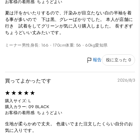
お客様の着用感: ちょうどよい
夏は汗をかいたりするので、汗染みが目立たない白の半袖を着
る事が多いので 下は黒、グレーばかりでした。 本人が店舗に
行き 試着をしてグリーンが気に入り購入しました。 長すぎず
ちょうどいい丈みたいです。
ミーナー
男性
身長: 166 - 170cm
体重: 56 - 60kg
愛知県
報告
役に立った 0
買ってよかったです
2026/8/3
購入サイズ: L
購入カラー: 09 BLACK
お客様の着用感: ちょうどよい
生地が柔らかめで丈夫。 色違いでまた注文したくらい自分のお
気に入りです。