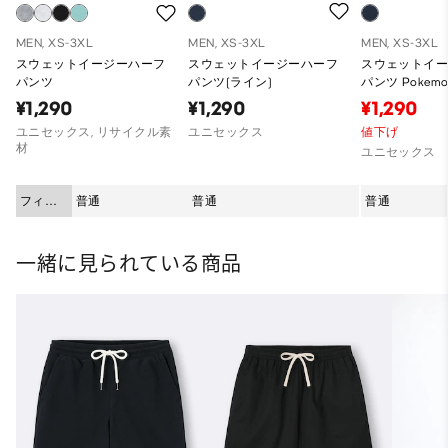
MEN, XS-3XL
MEN, XS-3XL
MEN, XS-3XL
スウェットイージーハーフ
スウェットイージーハーフ
スウェットイ
パンツ
パンツ(ライン)
パンツ Pokemo
¥1,290
¥1,290
¥1,290
ユニセックス, リサイクル素
ユニセックス
値下げ
材
ユニセックス
フィッ
普通
普通
普通
ト
一緒に見られている商品