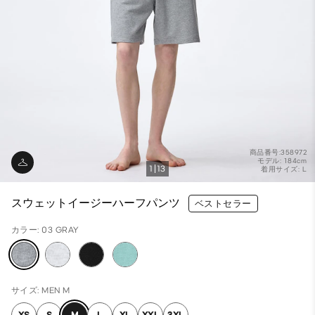
商品番号:358972
モデル: 184cm
1
13
着用サイズ: L
スウェットイージーハーフパンツ
ベストセラー
カラー: 03 GRAY
サイズ: MEN M
XS
S
M
L
XL
XXL
3XL