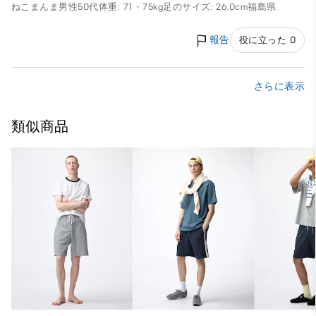
ねこまんま
男性
50代
体重: 71 - 75kg
足のサイズ: 26.0cm
福島県
報告
役に立った 0
さらに表示
類似商品