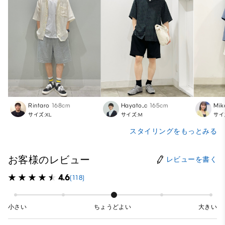
Rintaro
168cm
Hayato_c
165cm
Mik
サイズ:XL
サイズ:M
サイ
スタイリングをもっとみる
お客様のレビュー
レビューを書く
4.6
(118)
小さい
ちょうどよい
大きい