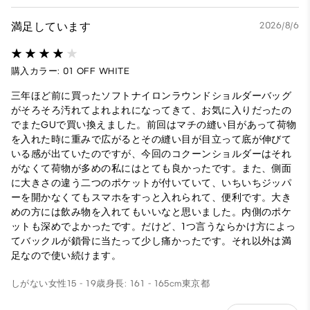
満足しています
2026/8/6
購入カラー: 01 OFF WHITE
三年ほど前に買ったソフトナイロンラウンドショルダーバッグ
がそろそろ汚れてよれよれになってきて、お気に入りだったの
でまたGUで買い換えました。前回はマチの縫い目があって荷物
を入れた時に重みで広がるとその縫い目が目立って底が伸びて
いる感が出ていたのですが、今回のコクーンショルダーはそれ
がなくて荷物が多めの私にはとても良かったです。また、側面
に大きさの違う二つのポケットが付いていて、いちいちジッパ
ーを開かなくてもスマホをすっと入れられて、便利です。大き
めの方には飲み物を入れてもいいなと思いました。内側のポケ
ットも深めでよかったです。だけど、1つ言うならかけ方によっ
てバックルが鎖骨に当たって少し痛かったです。それ以外は満
足なので使い続けます。
しがない
女性
15 - 19歳
身長: 161 - 165cm
東京都