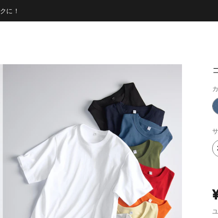
クに！
カ
サ