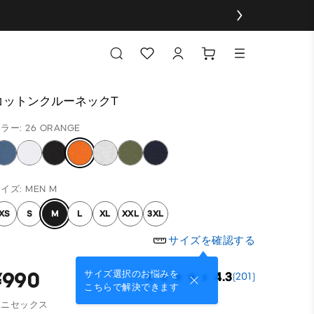
コットンクルーネックT
ラー: 26 ORANGE
イズ: MEN M
XS
S
M
L
XL
XXL
3XL
サイズを確認する
¥990
サイズ選択のお悩みを
4.3
(201)
こちらで解決できます
ユニセックス