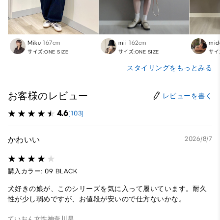
Miku
167cm
mii
162cm
mid
サイズ:ONE SIZE
サイズ:ONE SIZE
サイズ
スタイリングをもっとみる
お客様のレビュー
レビューを書く
4.6
(103)
かわいい
2026/8/7
購入カラー: 09 BLACK
犬好きの娘が、このシリーズを気に入って履いています。耐久
性が少し弱めですが、お値段が安いので仕方ないかな。
ていおん
女性
神奈川県