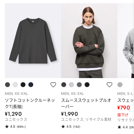
MEN, XS-XXL
MEN, XS-3XL
MEN, S-L
ソフトコットンクルーネッ
スムーススウェットプルオ
スウェ
クT(長袖)
ーバー
¥790
¥1,290
¥1,990
値下げ
ユニセックス
ユニセックス, リサイクル素材
リサイク
4.5
4.5
(999+)
(162)
4.4
(26