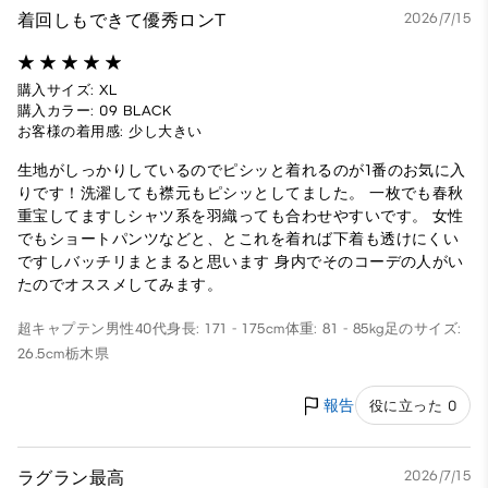
着回しもできて優秀ロンT
2026/7/15
購入サイズ: XL
購入カラー: 09 BLACK
お客様の着用感: 少し大きい
生地がしっかりしているのでピシッと着れるのが1番のお気に入
りです！洗濯しても襟元もピシッとしてました。 一枚でも春秋
重宝してますしシャツ系を羽織っても合わせやすいです。 女性
でもショートパンツなどと、とこれを着れば下着も透けにくい
ですしバッチリまとまると思います 身内でそのコーデの人がい
たのでオススメしてみます。
超キャプテン
男性
40代
身長: 171 - 175cm
体重: 81 - 85kg
足のサイズ:
26.5cm
栃木県
報告
役に立った 0
ラグラン最高
2026/7/15