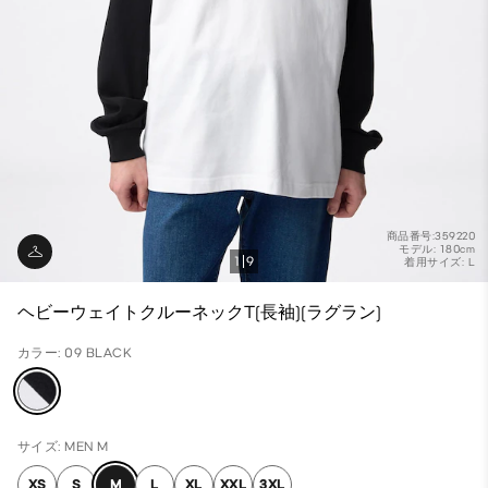
商品番号:359220
モデル: 180cm
1
9
着用サイズ: L
ヘビーウェイトクルーネックT(長袖)(ラグラン)
カラー: 09 BLACK
サイズ: MEN M
XS
S
M
L
XL
XXL
3XL