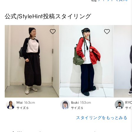
公式/StyleHint投稿スタイリング
Mai
163cm
Ibuki
153cm
RY
サイズ:S
サイズ:S
サイ
スタイリングをもっとみる