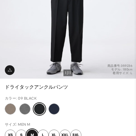
商品番号:359236
モデル: 180cm
1
11
着用サイズ: L
ドライタックアンクルパンツ
カラー: 09 BLACK
サイズ: MEN M
XS
S
M
L
XL
XXL
3XL