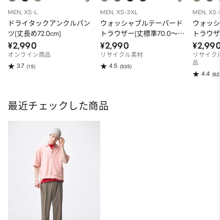
MEN, XS-L
MEN, XS-3XL
MEN, XS
ドライタックアンクルパン
ウォッシャブルテーパード
ウォッ
ツ(丈長め72.0cm)
トラウザー(丈標準70.0～
トラウザー
74.0cm)
¥2,990
¥2,990
¥2,99
オンライン商品
リサイクル素材
リサイク
品
3.7
4.5
(15)
(535)
4.4
(62
最近チェックした商品