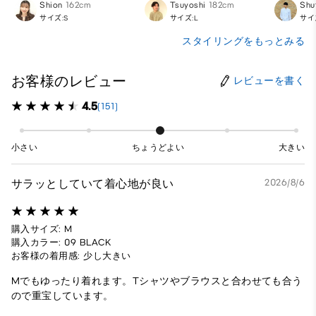
Shion
162cm
Tsuyoshi
182cm
Shu
サイズ:S
サイズ:L
サイ
スタイリングをもっとみる
お客様のレビュー
レビューを書く
4.5
(151)
小さい
ちょうどよい
大きい
サラッとしていて着心地が良い
2026/8/6
購入サイズ: M
購入カラー: 09 BLACK
お客様の着用感: 少し大きい
Mでもゆったり着れます。Tシャツやブラウスと合わせても合う
ので重宝しています。