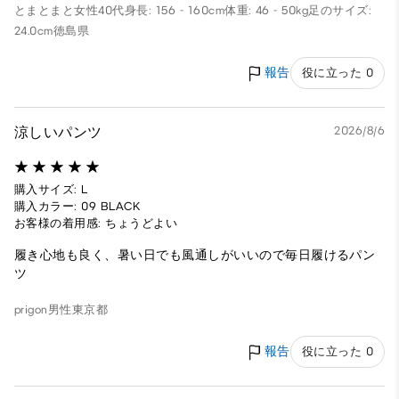
とまとまと
女性
40代
身長: 156 - 160cm
体重: 46 - 50kg
足のサイズ:
24.0cm
徳島県
報告
役に立った 0
涼しいパンツ
2026/8/6
購入サイズ: L
購入カラー: 09 BLACK
お客様の着用感: ちょうどよい
履き心地も良く、暑い日でも風通しがいいので毎日履けるパン
ツ
prigon
男性
東京都
報告
役に立った 0