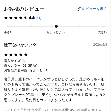
お客様のレビュー
レビューを書く
4.4
(111)
小さい
ちょうどよい
大きい
膝下なのがいい☆
2026/8/8
購入サイズ: S
購入カラー: 03 GRAY
お客様の着用感: ちょうどよい
息子用。膝下のハーパンがずっと欲しかった。足がめっちゃ細
いのもあって嫌がってたんだけど、コレなら長さもいいし、肌
触りもよく気持ちいい涼しいと気に入ってくれました。ブラッ
クとグレーの2色買い。安くなったらナチュラルも追加しようと
思ってます。見た目もカッコよかったです。
しょりたん
男性
20代
身長: 171 - 175cm
体重: 46 - 50kg
足のサイズ: