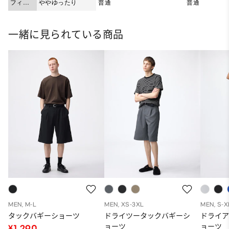
フィッ
ややゆったり
普通
普通
ト
一緒に見られている商品
MEN, M-L
MEN, XS-3XL
MEN, S-X
タックバギーショーツ
ドライツータックバギーシ
ドライ
ョーツ
ョーツ
¥1,290