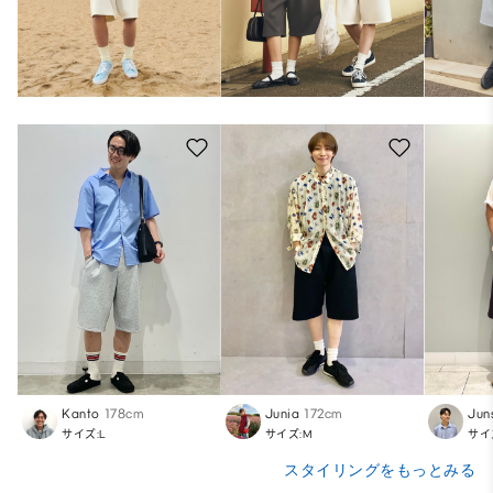
Kanto
178cm
Junia
172cm
Jun
サイズ:L
サイズ:M
サイ
スタイリングをもっとみる