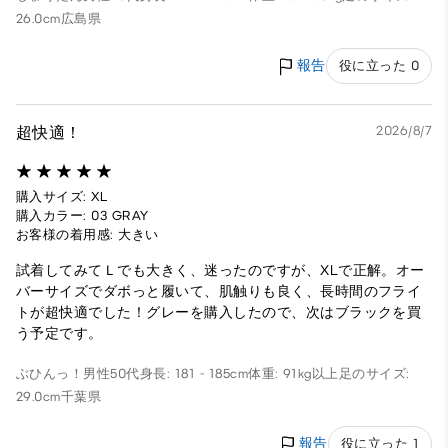
26.0cm
広島県
報告
役に立った 0
超快適！
2026/8/7
購入サイズ: XL
購入カラー: 03 GRAY
お客様の着用感: 大きい
試着してみてＬでも大きく、迷ったのですが、XLで正解。オー
バーサイズでダボっと履いて、肌触りも良く、長時間のフライ
トが超快適でした！グレーを購入したので、次はブラックを買
う予定です。
ぶひんっ！
男性
50代
身長: 181 - 185cm
体重: 91kg以上
足のサイズ:
29.0cm
千葉県
報告
役に立った 1