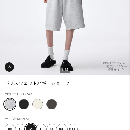
商品番号:359241
モデル: 180cm
1
14
着用サイズ: L
パフスウェットバギーショーツ
カラー: 03 GRAY
サイズ: MEN M
XS
S
M
L
XL
XXL
3XL