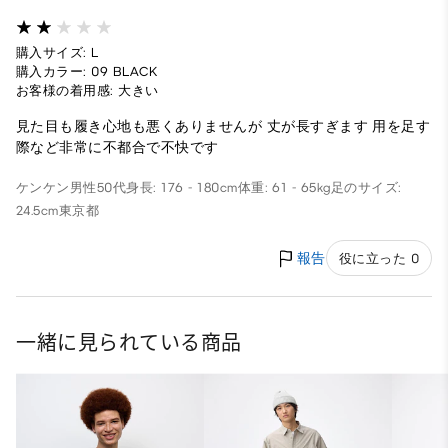
購入サイズ: L
購入カラー: 09 BLACK
お客様の着用感: 大きい
見た目も履き心地も悪くありませんが 丈が長すぎます 用を足す
際など非常に不都合で不快です
ケンケン
男性
50代
身長: 176 - 180cm
体重: 61 - 65kg
足のサイズ:
24.5cm
東京都
報告
役に立った 0
一緒に見られている商品