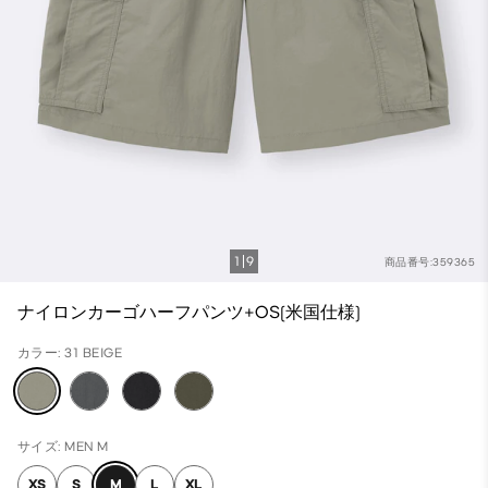
1
9
商品番号:359365
ナイロンカーゴハーフパンツ+OS(米国仕様)
カラー: 31 BEIGE
サイズ: MEN M
XS
S
M
L
XL