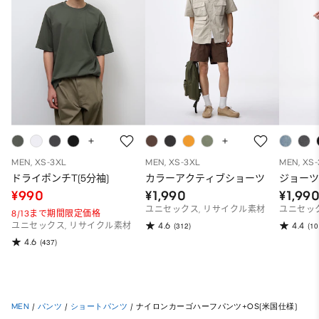
MEN, XS-3XL
MEN, XS-3XL
MEN, XS
ドライポンチT(5分袖)
カラーアクティブショーツ
ジョー
¥990
¥1,990
¥1,99
ユニセックス, リサイクル素材
ユニセッ
8/13まで期間限定価格
4.6
4.4
ユニセックス, リサイクル素材
(312)
(10
4.6
(437)
MEN
/
パンツ
/
ショートパンツ
/
ナイロンカーゴハーフパンツ+OS(米国仕様)