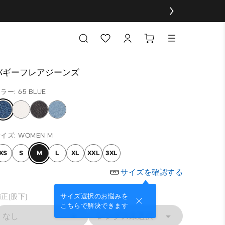
バギーフレアジーンズ
ラー: 65 BLUE
イズ: WOMEN M
XS
S
M
L
XL
XXL
3XL
サイズを確認する
正(股下)
サイズ選択のお悩みを
こちらで解決できます
なし
レングス未選択