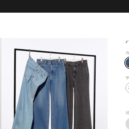
カ
サ
補