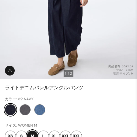
商品番号:359457
モデル: 171cm
1
10
着用サイズ: M
ライトデニムバレルアンクルパンツ
カラー: 69 NAVY
サイズ: WOMEN M
XS
S
M
L
XL
XXL
3XL