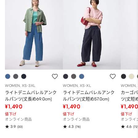
WOMEN, XS-3XL
WOMEN, XS-XL
WOMEN, 
ライトデニムバレルアンク
ライトデニムバレルアンク
カーゴ
ルパンツ(丈長め69.0cm)
ルパンツ(丈短め57.0cm)
ツ(丈短め5
¥1,490
¥1,490
¥1,49
値下げ
値下げ
値下げ
オンライン商品
オンライン商品
オンライ
3.9
4.3
4.6
(33)
(76)
(72