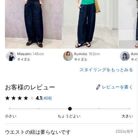
Masami
145cm
Kumiko
152cm
Aim
サイズ:S
サイズ:S
サイ
スタイリングをもっとみる
お客様のレビュー
レビューを書く
4.1
(408)
小さい
ちょうどよい
大きい
ウエストの紐は要らないです
2026/8/9