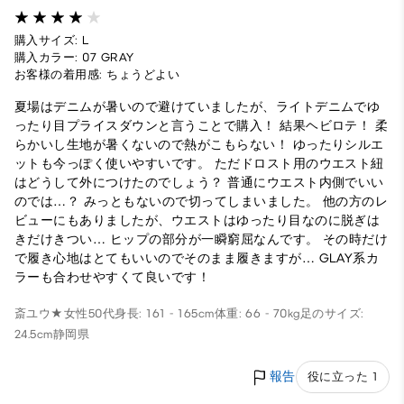
購入サイズ: L
購入カラー: 07 GRAY
お客様の着用感: ちょうどよい
夏場はデニムが暑いので避けていましたが、ライトデニムでゆ
ったり目プライスダウンと言うことで購入！ 結果ヘビロテ！ 柔
らかいし生地が暑くないので熱がこもらない！ ゆったりシルエ
ットも今っぽく使いやすいです。 ただドロスト用のウエスト紐
はどうして外につけたのでしょう？ 普通にウエスト内側でいい
のでは…？ みっともないので切ってしまいました。 他の方のレ
ビューにもありましたが、ウエストはゆったり目なのに脱ぎは
きだけきつい… ヒップの部分が一瞬窮屈なんです。 その時だけ
で履き心地はとてもいいのでそのまま履きますが… GLAY系カ
ラーも合わせやすくて良いです！
斎ユウ★
女性
50代
身長: 161 - 165cm
体重: 66 - 70kg
足のサイズ:
24.5cm
静岡県
報告
役に立った 1