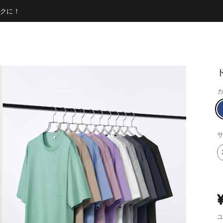
クに！
カ
サ