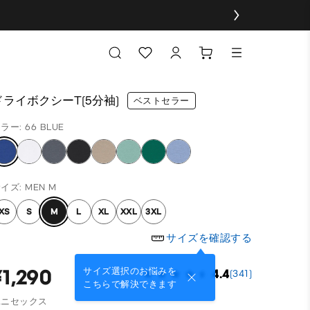
ドライボクシーT(5分袖)
ベストセラー
ラー: 66 BLUE
イズ: MEN M
XS
S
M
L
XL
XXL
3XL
サイズを確認する
¥1,290
サイズ選択のお悩みを
4.4
(341)
こちらで解決できます
ユニセックス