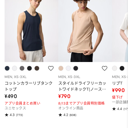
MEN, XS-3XL
MEN, XS-3XL
MEN, XS
コットンカラーリブタンク
スタイルドライフリーカッ
リブT
トップ
トワイドネックT(ノースリ
¥990
ーブ)
¥490
¥790
値下げ
一部店舗
アプリ会員まとめ買い
8/13までアプリ会員特別価格
ユニセックス
オンライン商品
4.4
(17
4.3
4.2
(773)
(638)