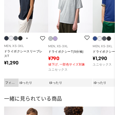
MEN, XS-3XL
MEN, XS-3XL
MEN, XS-3XL
ドライボクシースリーブレ
ドライボクシーT(5分袖)
ドライボクシーT
スT
¥790
¥1,290
¥1,290
値下げ,
一部色サイズ対象
ユニセックス
ユニセックス
フィッ
ゆったり
ゆったり
ゆったり
ト
一緒に見られている商品