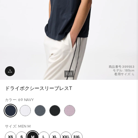
商品番号:359553
モデル: 185cm
1
11
着用サイズ: L
ドライボクシースリーブレスT
カラー: 69 NAVY
サイズ: MEN M
XS
S
M
L
XL
XXL
3XL