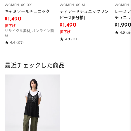
WOMEN, XS-3XL
WOMEN, XS-M
WOMEN, 
キャミソールチュニック
ティアードチュニックワン
レース
ピース(5分袖)
チュニ
¥1,490
¥1,490
¥1,99
値下げ
リサイクル素材, オンライン商
値下げ
4.5
(36
品
4.3
(111)
4.4
(375)
最近チェックした商品