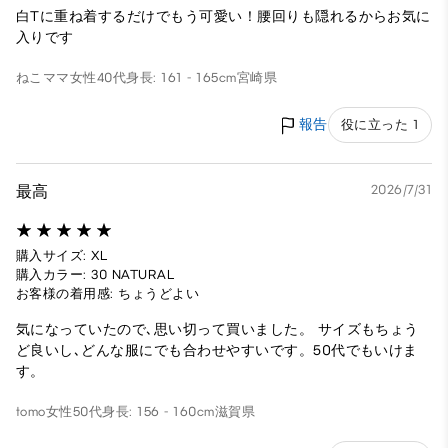
白Tに重ね着するだけでもう可愛い！腰回りも隠れるからお気に
入りです
ねこママ
女性
40代
身長: 161 - 165cm
宮崎県
報告
役に立った 1
最高
2026/7/31
購入サイズ: XL
購入カラー: 30 NATURAL
お客様の着用感: ちょうどよい
気になっていたので､思い切って買いました。 サイズもちょう
ど良いし､どんな服にでも合わせやすいです。50代でもいけま
す。
tomo
女性
50代
身長: 156 - 160cm
滋賀県