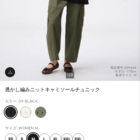
商品番号:359644
モデル: 170cm
1
9
着用サイズ: M
透かし編みニットキャミソールチュニック
カラー: 09 BLACK
サイズ: WOMEN M
XS
S
M
L
XL
XXL
3XL