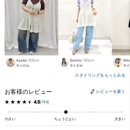
Ayaka
150cm
Satomi
155cm
Mik
サイズ:XL
サイズ:M
サイ
スタイリングをもっとみる
お客様のレビュー
レビューを書く
4.5
(194)
小さい
ちょうどよい
大きい