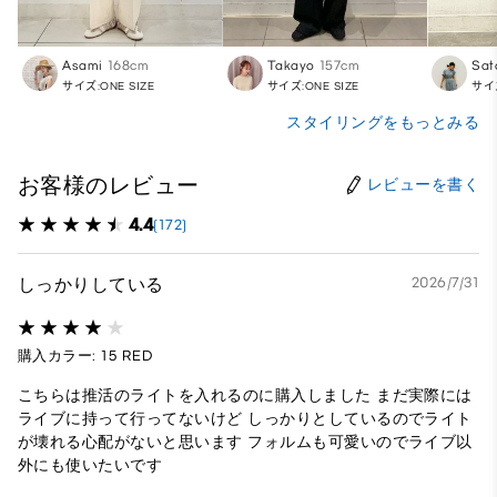
Asami
168cm
Takayo
157cm
Sat
サイズ:ONE SIZE
サイズ:ONE SIZE
サイズ
スタイリングをもっとみる
お客様のレビュー
レビューを書く
4.4
(172)
しっかりしている
2026/7/31
購入カラー: 15 RED
こちらは推活のライトを入れるのに購入しました まだ実際には
ライブに持って行ってないけど しっかりとしているのでライト
が壊れる心配がないと思います フォルムも可愛いのでライブ以
外にも使いたいです