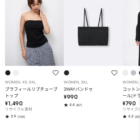
WOMEN, XS-3XL
WOMEN, 3XL
WOMEN, 
ブラフィールリブチューブ
2WAYバンドゥ
コット
トップ
ール(ドラ
¥990
¥1,490
¥790
4.4
(97)
リサイクル素材
リサイク
3.9
4.3
(153)
(30