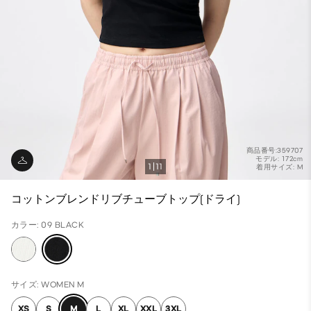
商品番号:359707
モデル: 172cm
1
11
着用サイズ: M
コットンブレンドリブチューブトップ(ドライ)
カラー: 09 BLACK
サイズ: WOMEN M
XS
S
M
L
XL
XXL
3XL