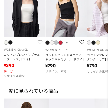
WOMEN, XS-3XL
WOMEN, XS-3XL
WOMEN, XS-3
コットンブレンドリブチュ
コットンブレンドスクエア
コットンブレ
ーブトップ(ドライ)
ネックキャミソール(ドライ)
タンクトップ(
¥390
¥790
¥790
値下げ
リサイクル素材
リサイクル素
リサイクル素材
一緒に見られている商品