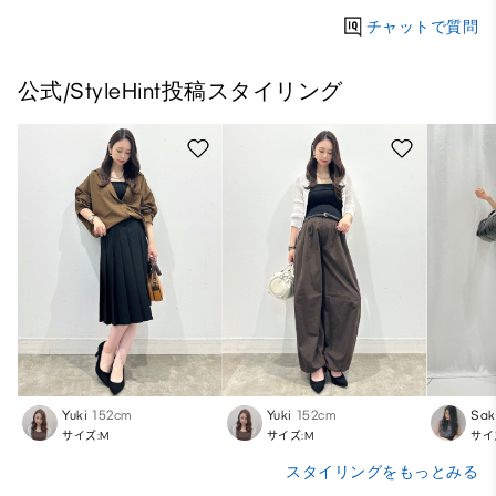
チャットで質問
公式/StyleHint投稿スタイリング
Yuki
152cm
Yuki
152cm
Sak
サイズ:M
サイズ:M
サイ
スタイリングをもっとみる