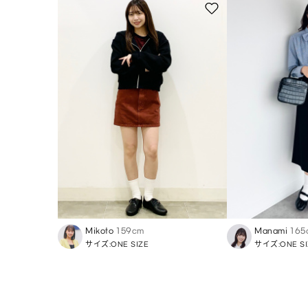
Mikoto
159cm
Manami
165
サイズ:ONE SIZE
サイズ:ONE SI