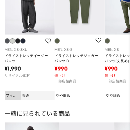
MEN, XS-3XL
MEN, XS-S
MEN, XS
ドライストレッチイージー
ドライストレッチジョガー
ドライストレ
パンツ
パンツ B
パンツ(丈長め)
¥1,990
¥990
¥990
リサイクル素材
値下げ
値下げ
一部店舗商品
一部店舗商品
フィッ
普通
やや細め
やや細め
ト
一緒に見られている商品