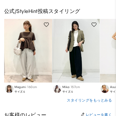
公式/StyleHint投稿スタイリング
Megumi
160cm
Mika
157cm
Asu
サイズ:S
サイズ:S
サイ
スタイリングをもっとみる
お客様のレビュー
レビューを書く