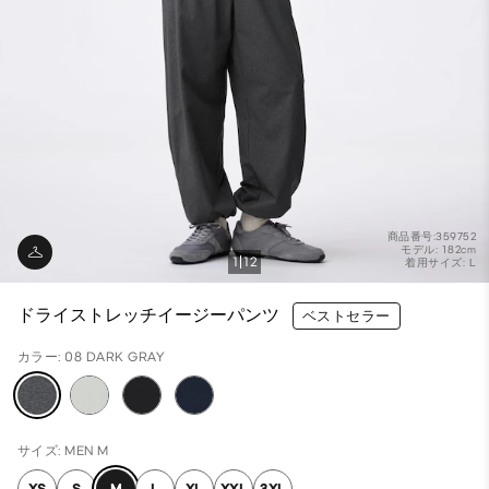
商品番号:359752
モデル: 182cm
1
12
着用サイズ: L
ドライストレッチイージーパンツ
ベストセラー
カラー: 08 DARK GRAY
サイズ: MEN M
XS
S
M
L
XL
XXL
3XL