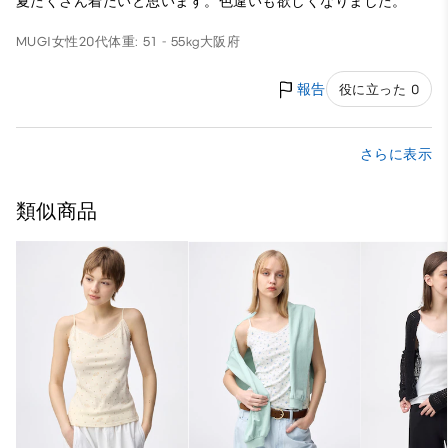
夏たくさん着たいと思います。色違いも欲しくなりました。
MUGI
女性
20代
体重: 51 - 55kg
大阪府
報告
役に立った 0
さらに表示
類似商品