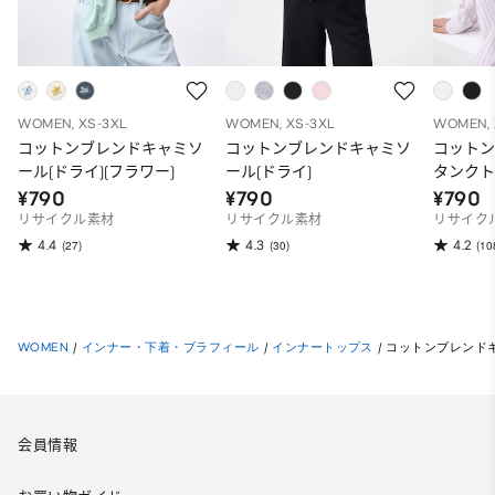
WOMEN, XS-3XL
WOMEN, XS-3XL
WOMEN, 
コットンブレンドキャミソ
コットンブレンドキャミソ
コット
ール(ドライ)(フラワー)
ール(ドライ)
タンクト
¥790
¥790
¥790
リサイクル素材
リサイクル素材
リサイク
4.4
4.3
4.2
(27)
(30)
(10
WOMEN
/
インナー・下着・ブラフィール
/
インナートップス
/
コットンブレンドキャミ
会員情報