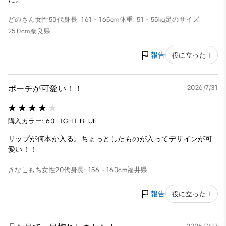
どのさん
女性
50代
身長: 161 - 165cm
体重: 51 - 55kg
足のサイズ:
25.0cm
奈良県
報告
役に立った 1
ポーチが可愛い！！
2026/7/31
購入カラー: 60 LIGHT BLUE
リップが何本か入る。ちょっとしたものが入ってデザインが可
愛い！！
きなこもち
女性
20代
身長: 156 - 160cm
福井県
報告
役に立った 1