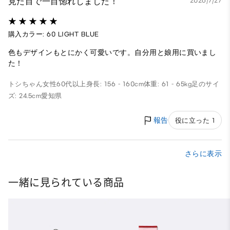
見た目で一目惚れしました！
2026/7/27
購入カラー: 60 LIGHT BLUE
色もデザインもとにかく可愛いです。自分用と娘用に買いまし
た！
トシちゃん
女性
60代以上
身長: 156 - 160cm
体重: 61 - 65kg
足のサイ
ズ: 24.5cm
愛知県
報告
役に立った 1
さらに表示
一緒に見られている商品