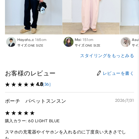
Hayato_c
165cm
Mai
151cm
Asu
サイズ:ONE SIZE
サイズ:ONE SIZE
サイズ
スタイリングをもっとみる
お客様のレビュー
レビューを書く
4.8
(36)
ポーチ パペットスンスン
2026/7/31
購入カラー: 60 LIGHT BLUE
スマホの充電器やイヤホンを入れるのに丁度良い大きさでし
た。