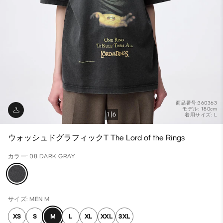
商品番号:360363
モデル: 180cm
1
6
着用サイズ: L
ウォッシュドグラフィックT The Lord of the Rings
カラー: 08 DARK GRAY
サイズ: MEN M
XS
S
M
L
XL
XXL
3XL