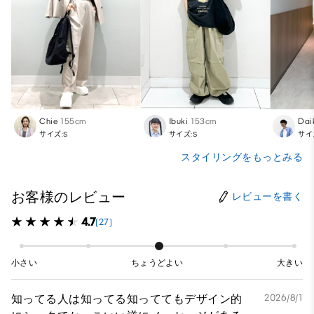
Chie
155cm
Ibuki
153cm
Dai
サイズ:S
サイズ:S
サイ
スタイリングをもっとみる
お客様のレビュー
レビューを書く
4.7
(27)
小さい
ちょうどよい
大きい
知ってる人は知ってる知っててもデザイン的
2026/8/1