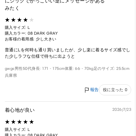
にシックでかっこいい逆にメッセージがある
みたく
購入サイズ: L
購入カラー: 08 DARK GRAY
お客様の着用感: 少し大きい
普通にLを何時も通り買いましたが、少し楽に着るサイズ感でし
た少しラフな仕様で待ちに出ようと
gwgs
男性
50代
身長: 171 - 175cm
体重: 66 - 70kg
足のサイズ: 25.5cm
兵庫県
報告
役に立った 0
着心地が良い
2026/7/23
購入サイズ: L
購入カラー: 08 DARK GRAY