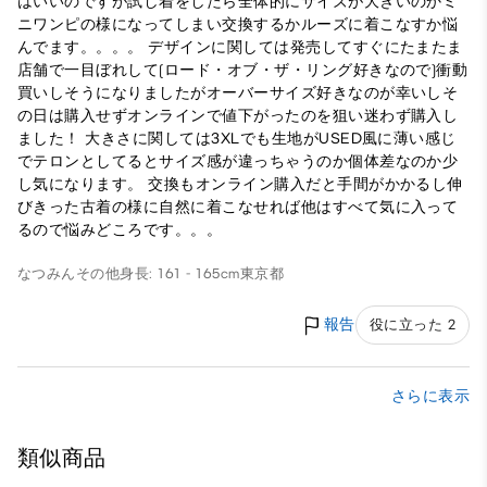
はいいのですが試し着をしたら全体的にサイズが大きいのかミ
ニワンピの様になってしまい交換するかルーズに着こなすか悩
んでます。。。。 デザインに関しては発売してすぐにたまたま
店舗で一目ぼれして(ロード・オブ・ザ・リング好きなので)衝動
買いしそうになりましたがオーバーサイズ好きなのが幸いしそ
の日は購入せずオンラインで値下がったのを狙い迷わず購入し
ました！ 大きさに関しては3XLでも生地がUSED風に薄い感じ
でテロンとしてるとサイズ感が違っちゃうのか個体差なのか少
し気になります。 交換もオンライン購入だと手間がかかるし伸
びきった古着の様に自然に着こなせれば他はすべて気に入って
るので悩みどころです。。。
なつみん
その他
身長: 161 - 165cm
東京都
報告
役に立った 2
さらに表示
類似商品