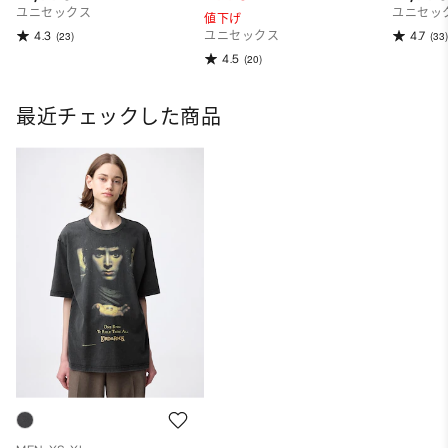
ユニセックス
ユニセッ
値下げ
4.3
4.7
(23)
ユニセックス
(33)
4.5
(20)
最近チェックした商品