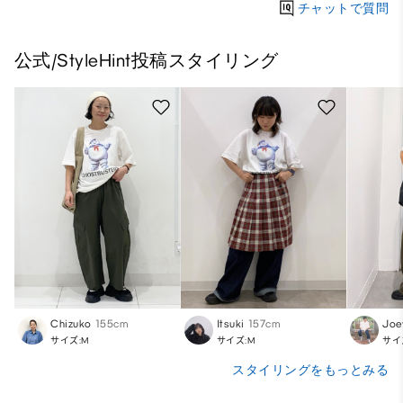
チャットで質問
公式/StyleHint投稿スタイリング
Chizuko
155cm
Itsuki
157cm
Joe
サイズ:M
サイズ:M
サイ
スタイリングをもっとみる