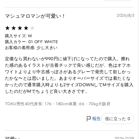
マシュマロマンが可愛い！
2026/8/3
購入サイズ: M
購入カラー: 01 OFF WHITE
お客様の着用感: 少し大きい
定価なら買わないが990円に値下げになってたので購入。擦れ
た感のあるイラストが古着チックで良い感じだが、色はオフホ
ワイトよりより中古感っぽさがあるグレーで発売して欲しかっ
たかな〜とは思いました。あまりオーバーサイズでは着たくな
かったので通常購入時よりも2サイズDOWNしてMサイズを購入
したのだがMでちょうど良い大きさです。
TOKU
男性
40代
身長: 176 - 180cm
体重: 66 - 70kg
大阪府
報告
役に立った 0
2026/7/29