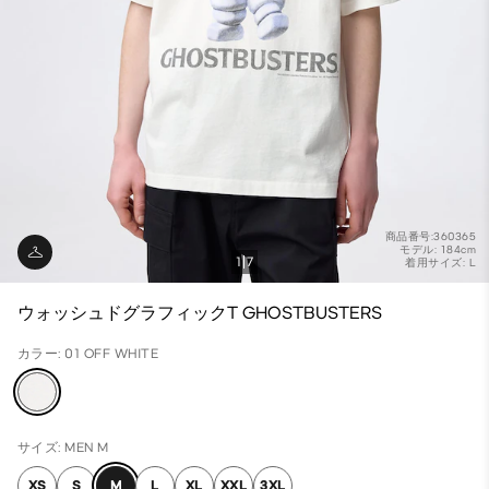
商品番号:360365
モデル: 184cm
1
7
着用サイズ: L
ウォッシュドグラフィックT GHOSTBUSTERS
カラー: 01 OFF WHITE
サイズ: MEN M
XS
S
M
L
XL
XXL
3XL