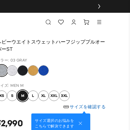
ヘビーウエイトスウェットハーフジッププルオー
バーST
ラー: 03 GRAY
イズ: MEN M
XS
S
M
L
XL
XXL
3XL
サイズを確認する
¥2,990
サイズ選択のお悩みを
こちらで解決できます