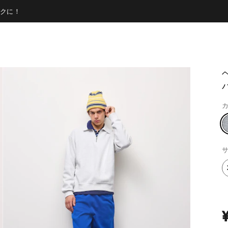
クに！
カ
サ