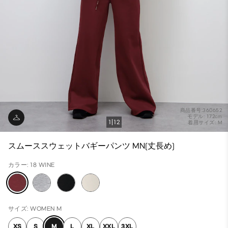
商品番号:360652
モデル: 172cm
1
12
着用サイズ: M
スムーススウェットバギーパンツ MN(丈長め)
カラー: 18 WINE
サイズ: WOMEN M
XS
S
M
L
XL
XXL
3XL