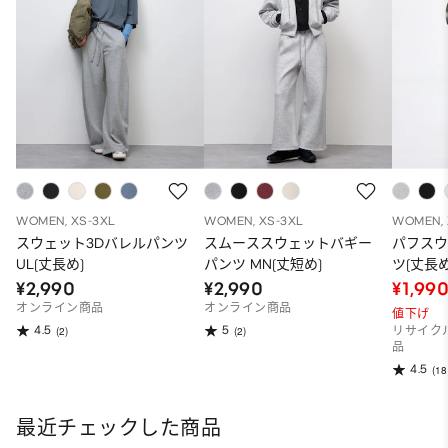
WOMEN, XS-3XL
WOMEN, XS-3XL
WOMEN, 
スウェット3Dバレルパンツ
スムーススウェットバギー
パフス
UL(丈長め)
パンツ MN(丈短め)
ツ(丈長め7
¥2,990
¥2,990
¥1,99
オンライン商品
オンライン商品
値下げ
4.5
5
(2)
(2)
リサイク
品
4.5
(18
最近チェックした商品