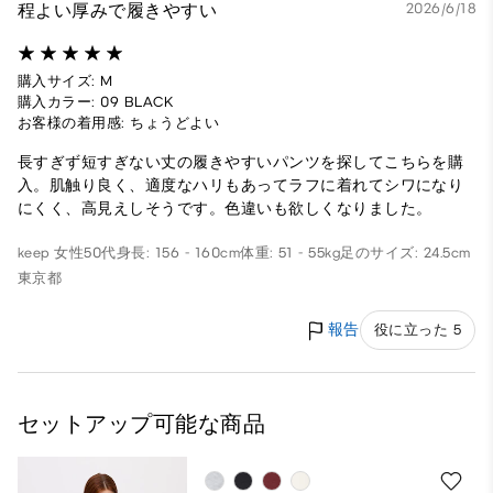
程よい厚みで履きやすい
2026/6/18
購入サイズ: M
購入カラー: 09 BLACK
お客様の着用感: ちょうどよい
長すぎず短すぎない丈の履きやすいパンツを探してこちらを購
入。肌触り良く、適度なハリもあってラフに着れてシワになり
にくく、高見えしそうです。色違いも欲しくなりました。
keep
女性
50代
身長: 156 - 160cm
体重: 51 - 55kg
足のサイズ: 24.5cm
東京都
報告
役に立った 5
セットアップ可能な商品