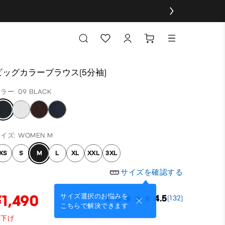
ビッグカラーブラウス(5分袖)
ラー: 09 BLACK
イズ: WOMEN M
XS
S
M
L
XL
XXL
3XL
サイズを確認する
¥1,490
サイズ選択のお悩みを
4.5
(132)
こちらで解決できます
値下げ