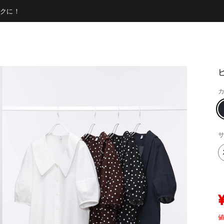
クに！
カ
サ