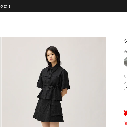
クに！
カ
サ