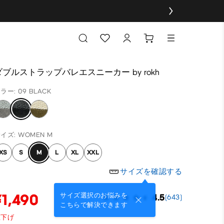
ダブルストラップバレエスニーカー by rokh
ラー: 09 BLACK
イズ: WOMEN M
XS
S
M
L
XL
XXL
サイズを確認する
¥1,490
サイズ選択のお悩みを
4.5
(643)
こちらで解決できます
値下げ