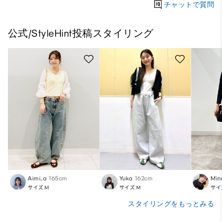
チャットで質問
公式/StyleHint投稿スタイリング
Aimi_a
165cm
Yuka
162cm
Min
サイズ:M
サイズ:M
サイ
スタイリングをもっとみる