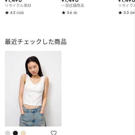
¥1,490
¥1,490
¥1,49
リサイクル素材
一部店舗商品
リサイク
4.2
3.6
3.3
(123)
(5)
(34
最近チェックした商品