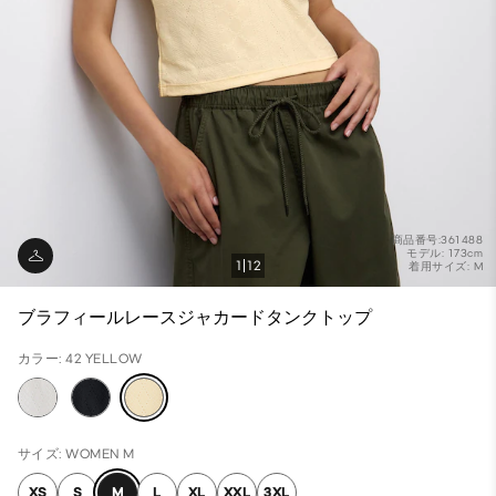
商品番号:361488
モデル: 173cm
1
12
着用サイズ: M
ブラフィールレースジャカードタンクトップ
カラー: 42 YELLOW
サイズ: WOMEN M
XS
S
M
L
XL
XXL
3XL