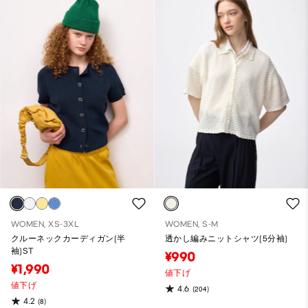
WOMEN, XS-3XL
WOMEN, S-M
クルーネックカーディガン(半
透かし編みニットシャツ(5分袖)
袖)ST
¥990
¥1,990
値下げ
値下げ
4.6
(204)
4.2
(8)