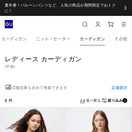
夏本番！バルーンパンツなど、人気の商品が期間限定でおトク
に！
・カーディガン
ニット・セーター
カーディガン
その他
レディース カーディガン
(半袖)
店舗在庫も含めて検索できます
店舗選択
8 件
並べ替え
絞り込み
2