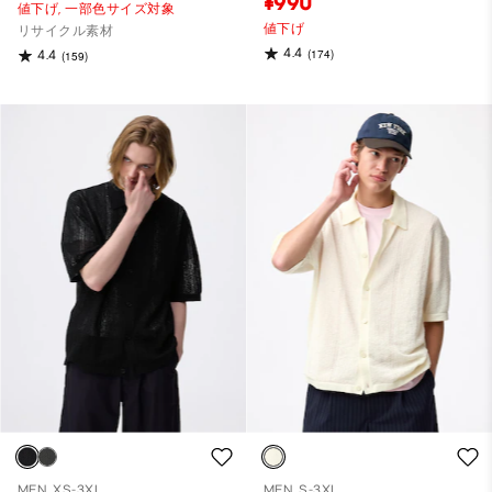
¥990
値下げ,
一部色サイズ対象
値下げ
リサイクル素材
4.4
(174)
4.4
(159)
MEN, XS-3XL
MEN, S-3XL