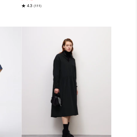
(111)
4.3