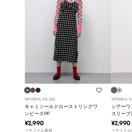
WOMEN, XS-3XL
WOMEN, X
キャミソールドローストリングワ
シアーワ
ンピースPF
スリーブ)
¥2,990
¥2,990
リサイクル素材
リサイクル