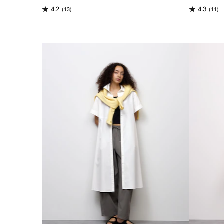
(13)
(11)
4.2
4.3