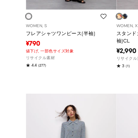
WOMEN, S
WOMEN, X
フレアシャツワンピース(半袖)
スタンド
袖)CL
¥790
¥2,990
値下げ,
一部色サイズ対象
リサイクル素材
リサイクル
(277)
4.4
(1)
3