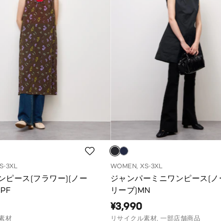
S-3XL
WOMEN, XS-3XL
ンピース(フラワー)(ノー
ジャンパーミニワンピース(ノ
PF
リーブ)MN
¥3,990
素材
リサイクル素材, 一部店舗商品