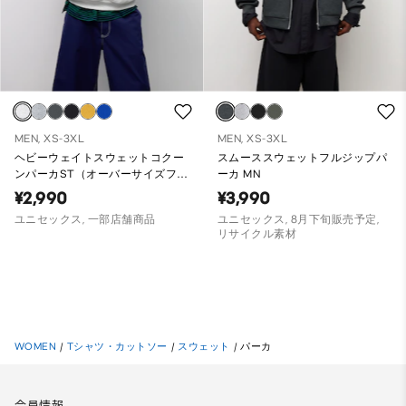
MEN, XS-3XL
MEN, XS-3XL
ヘビーウェイトスウェットコクー
スムーススウェットフルジップパ
ンパーカST（オーバーサイズフィ
ーカ MN
ット）
¥2,990
¥3,990
ユニセックス, 一部店舗商品
ユニセックス, 8月下旬販売予定,
リサイクル素材
WOMEN
/
Tシャツ・カットソー
/
スウェット
/
パーカ
会員情報