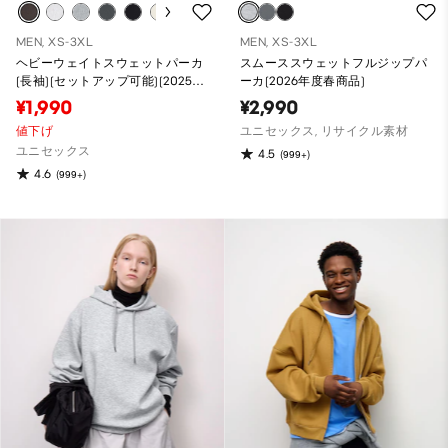
MEN, XS-3XL
MEN, XS-3XL
ヘビーウェイトスウェットパーカ
スムーススウェットフルジップパ
(長袖)(セットアップ可能)(2025年
ーカ(2026年度春商品)
度冬商品)
¥1,990
¥2,990
値下げ
ユニセックス, リサイクル素材
ユニセックス
4.5
(999+)
4.6
(999+)