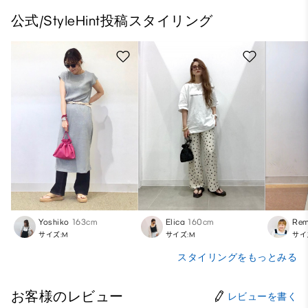
公式/StyleHint投稿スタイリング
Yoshiko
163cm
Elica
160cm
Rem
サイズ:M
サイズ:M
サイ
スタイリングをもっとみる
お客様のレビュー
レビューを書く