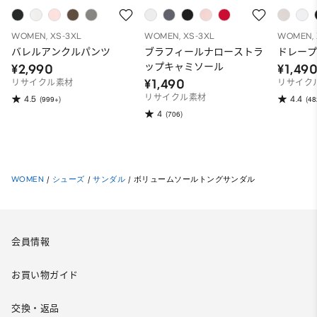
WOMEN, XS-3XL
WOMEN, XS-3XL
WOMEN, 
バレルアンクルパンツ
ブラフィールナローストラ
ドレープ
ップキャミソール
¥2,990
¥1,49
¥1,490
リサイクル素材
リサイク
リサイクル素材
4.5
4.4
(999+)
(48
4
(706)
WOMEN
/
シューズ
/
サンダル
/
ボリュームソールトングサンダル
会員情報
お買い物ガイド
交換・返品