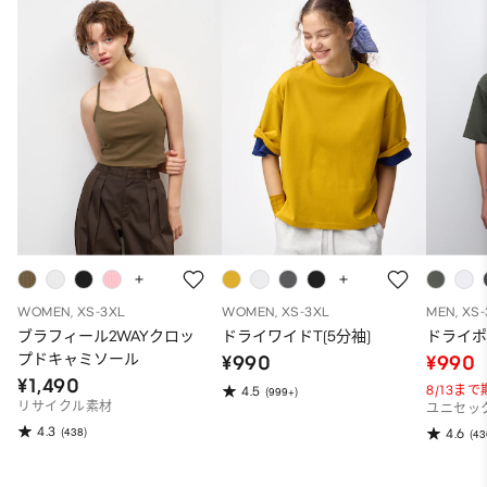
WOMEN, XS-3XL
WOMEN, XS-3XL
MEN, XS
ブラフィール2WAYクロッ
ドライワイドT(5分袖)
ドライポ
プドキャミソール
¥990
¥990
¥1,490
8/13ま
4.5
(999+)
リサイクル素材
ユニセッ
4.3
(438)
4.6
(43