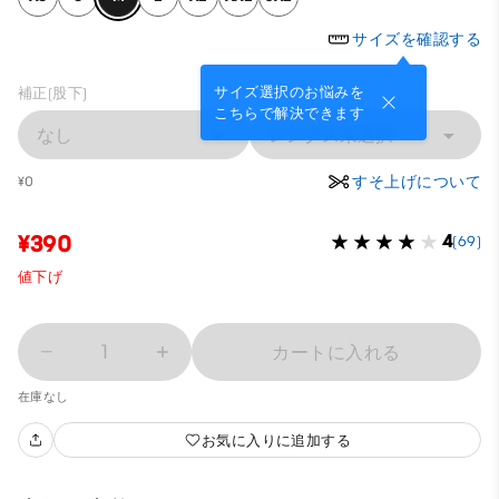
サイズを確認する
サイズ選択のお悩みを
補正(股下)
こちらで解決できます
なし
レングス未選択
すそ上げについて
¥0
¥390
4
(69)
値下げ
1
カートに入れる
在庫なし
お気に入りに追加する