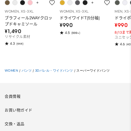
WOMEN, XS-3XL
WOMEN, XS-3XL
MEN, XS
ブラフィール2WAYクロッ
ドライワイドT(5分袖)
ドライポ
プドキャミソール
¥990
¥990
¥1,490
8/13ま
4.5
(999+)
リサイクル素材
ユニセッ
4.3
(444)
4.6
(43
WOMEN
/
パンツ
/
3Dバレル・ワイドパンツ
/
スーパーワイドパンツ
会員情報
お買い物ガイド
交換・返品