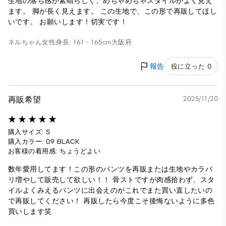
生地の落ち感が素晴らしく、めちゃめちゃスタイルがよく見え
ます。 脚が長く見えます。 この生地で、この形で再販してほし
いです。 お願いします！切実です！
ネルちゃん
女性
身長: 161 - 165cm
大阪府
報告
役に立った 0
再販希望
2025/11/20
購入サイズ: S
購入カラー: 09 BLACK
お客様の着用感: ちょうどよい
数年愛用してます！この形のパンツを再販または生地やカラバ
リ増やして販売して欲しい！！ 骨ストですが肉感拾わず、スタ
イルよくみえるパンツに出会えのがこれでまた買い直したいの
で再販してください！ 再販したら今度こそ後悔ないように多色
買いします笑