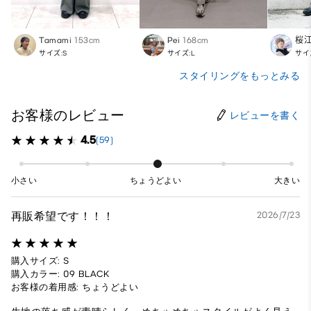
Tamami
153cm
Pei
168cm
桜
サイズ:S
サイズ:L
サイ
スタイリングをもっとみる
お客様のレビュー
レビューを書く
4.5
(59)
小さい
ちょうどよい
大きい
再販希望です！！！
2026/7/23
購入サイズ: S
購入カラー: 09 BLACK
お客様の着用感: ちょうどよい