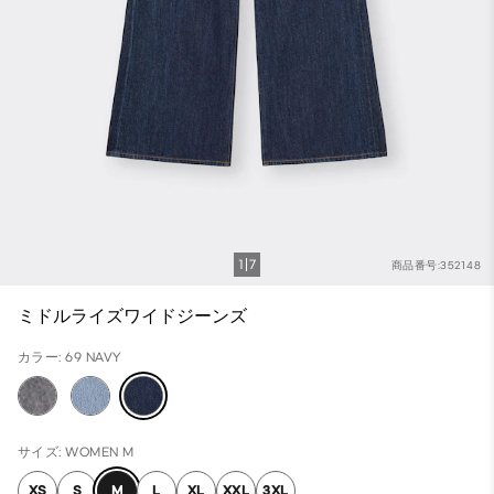
1
7
商品番号:352148
ミドルライズワイドジーンズ
カラー: 69 NAVY
サイズ: WOMEN M
XS
S
M
L
XL
XXL
3XL