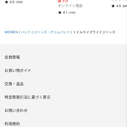
値下げ
4.5
(769)
4.5
オンライン商品
(99
4.1
(144)
WOMEN
/
パンツ
/
ジーンズ・デニムパンツ
/
ミドルライズワイドジーンズ
会員情報
お買い物ガイド
交換・返品
特定商取引法に基づく表示
お問い合わせ
利用規約