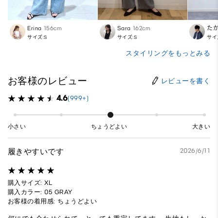
Erina
156cm
Sara
162cm
た
サイズ:S
サイズ:S
サイ
スタイリングをもっとみる
お客様のレビュー
レビューを書く
4.6
(999+)
小さい
ちょうどよい
大きい
履きやすいです
2026/6/11
購入サイズ: XL
購入カラー: 05 GRAY
お客様の着用感: ちょうどよい