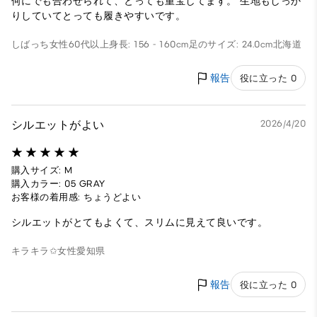
何にでも合わせられて、とっても重宝してます。 生地もしっか
りしていてとっても履きやすいです。
しばっち
女性
60代以上
身長: 156 - 160cm
足のサイズ: 24.0cm
北海道
報告
役に立った 0
シルエットがよい
2026/4/20
購入サイズ: M
購入カラー: 05 GRAY
お客様の着用感: ちょうどよい
シルエットがとてもよくて、スリムに見えて良いです。
キラキラ✩
女性
愛知県
報告
役に立った 0