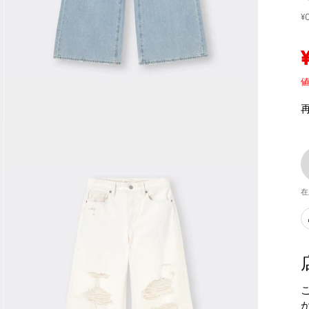
¥
値
在