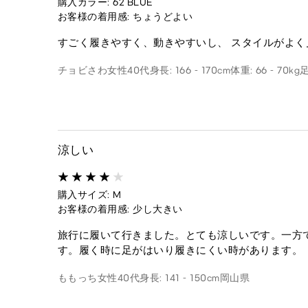
購入カラー: 62 BLUE
お客様の着用感: ちょうどよい
すごく履きやすく、動きやすいし、 スタイルがよく
チョビさわ
女性
40代
身長: 166 - 170cm
体重: 66 - 70kg
足
涼しい
購入サイズ: M
お客様の着用感: 少し大きい
旅行に履いて行きました。とても涼しいです。一方
す。履く時に足がはいり履きにくい時があります。
ももっち
女性
40代
身長: 141 - 150cm
岡山県