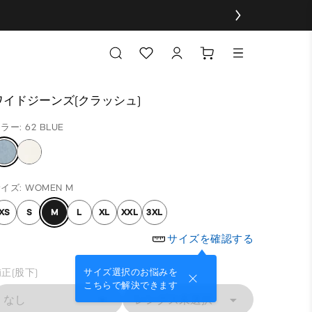
ワイドジーンズ(クラッシュ)
ラー: 62 BLUE
イズ: WOMEN M
XS
S
M
L
XL
XXL
3XL
サイズを確認する
正(股下)
サイズ選択のお悩みを
こちらで解決できます
なし
レングス未選択