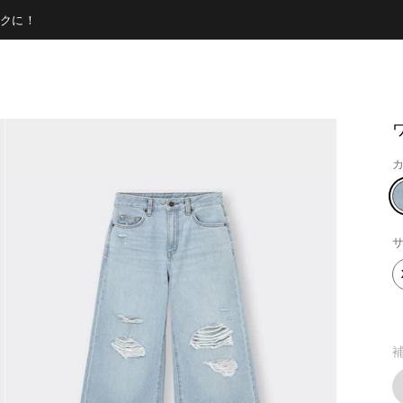
クに！
カ
サ
補