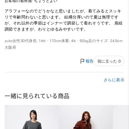
お客様の着用感: ちょうどよい
アラフォーなのでどうかなと思いましたが、着てみるとスッキ
リで年齢問わないと思います。 結構分厚いので夏は無理です
が、それ以外の季節はインナーで調節して着れそうです。 肩紐
調節できますが、わりとゆるみやすいです。
yuka
女性
30代
身長: 166 - 170cm
体重: 46 - 50kg
足のサイズ: 24.5cm
大阪府
報告
役に立った 0
さらに表示
一緒に見られている商品