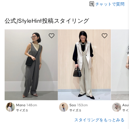
チャットで質問
公式/StyleHint投稿スタイリング
Mana
148cm
Sao
153cm
Asu
サイズ:S
サイズ:S
サイ
スタイリングをもっとみる