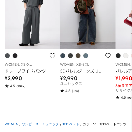
WOMEN, XS-XL
WOMEN, XS-3XL
WOMEN, 
ドレープワイドパンツ
3Dバレルジーンズ UL
バレル
¥2,990
¥2,990
¥1,99
ユニセックス
8/6ま
4.5
(999+)
4.6
(265)
リサイク
4.5
(99
WOMEN
/
ワンピース・チュニック
/
サロペット
/
カットソーサロペットパンツ