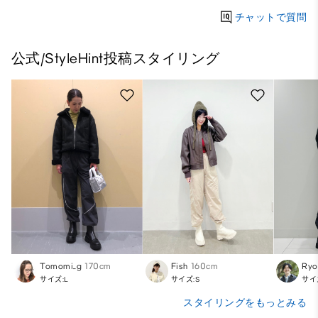
チャットで質問
公式/StyleHint投稿スタイリング
Tomomi_g
170cm
Fish
160cm
Ry
サイズ:L
サイズ:S
サイ
スタイリングをもっとみる