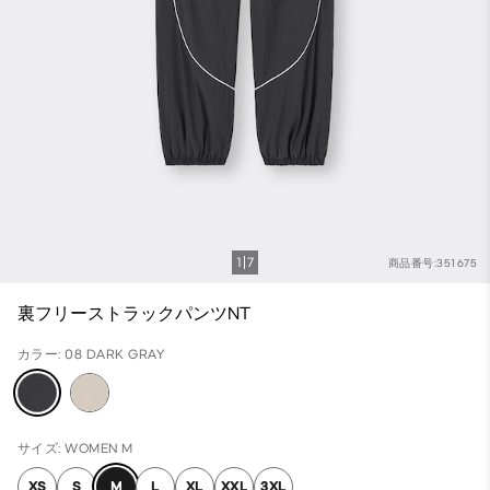
1
7
商品番号:351675
裏フリーストラックパンツNT
カラー: 08 DARK GRAY
サイズ: WOMEN M
XS
S
M
L
XL
XXL
3XL