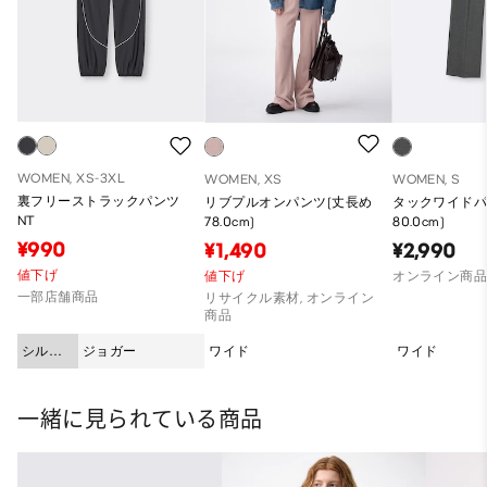
WOMEN, XS-3XL
WOMEN, XS
WOMEN, S
裏フリーストラックパンツ
リブプルオンパンツ(丈長め
タックワイドパ
NT
78.0cm)
80.0cm)
¥990
¥1,490
¥2,990
値下げ
値下げ
オンライン商
一部店舗商品
リサイクル素材, オンライン
商品
シルエ
ジョガー
ワイド
ワイド
ット
一緒に見られている商品