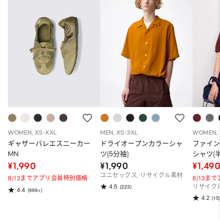
WOMEN, XS-XXL
MEN, XS-3XL
WOMEN, 
ギャザーバレエスニーカー
ドライオープンカラーシャ
ファイ
MN
ツ(5分袖)
シャツ(半
¥1,990
¥1,990
¥1,49
ユニセックス, リサイクル素材
8/13までアプリ会員特別価格
8/13ま
4.5
(223)
リサイク
4.4
(999+)
4.2
(15