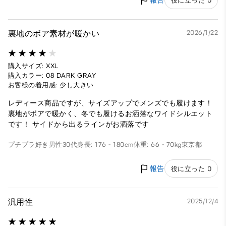
報告
役に立った 0
裏地のボア素材が暖かい
2026/1/22
購入サイズ: XXL
購入カラー: 08 DARK GRAY
お客様の着用感: 少し大きい
レディース商品ですが、サイズアップでメンズでも履けます！
裏地がボアで暖かく、冬でも履けるお洒落なワイドシルエット
です！ サイドから出るラインがお洒落です
プチプラ好き
男性
30代
身長: 176 - 180cm
体重: 66 - 70kg
東京都
報告
役に立った 0
汎用性
2025/12/4