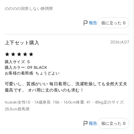
のののの
回答しない
静岡県
報告
役に立った 0
上下セット購入
2026/4/27
購入サイズ: S
購入カラー: 09 BLACK
お客様の着用感: ちょうどよい
可愛いし、質感がいい 毎日着用し、洗濯乾燥しても全然大丈夫
最高です。 オバ用に丈の長いのも求む！
tsubaki
女性
10 - 14歳
身長: 156 - 160cm
体重: 41 - 45kg
足のサイズ:
25.5cm
群馬県
報告
役に立った 0