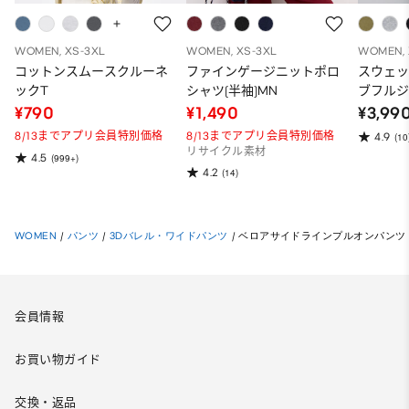
WOMEN, XS-3XL
WOMEN, XS-3XL
WOMEN, 
コットンスムースクルーネ
ファインゲージニットポロ
スウェ
ックT
シャツ(半袖)MN
ブフルジ
ーパー
¥790
¥1,490
¥3,99
ット）
8/13までアプリ会員特別価格
8/13までアプリ会員特別価格
4.9
(10
リサイクル素材
4.5
(999+)
4.2
(14)
WOMEN
/
パンツ
/
3Dバレル・ワイドパンツ
/
ベロアサイドラインプルオンパンツ
会員情報
お買い物ガイド
交換・返品