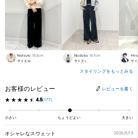
Natsuki
163cm
Nodoka
167cm
Hir
サイズ:M
サイズ:L
サイ
スタイリングをもっとみる
お客様のレビュー
レビューを書く
4.5
(177)
小さい
ちょうどよい
大きい
オシャレなスウェット
2026/5/13