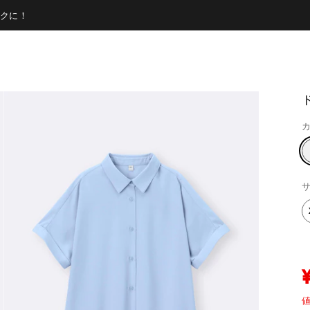
クに！
カ
サ
値