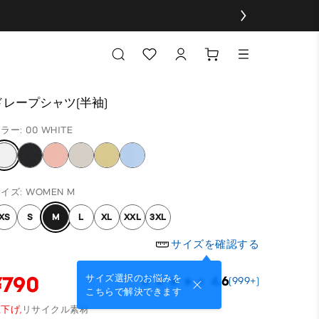
ドレープシャツ(半袖)
ラー: 00 WHITE
イズ: WOMEN M
XS
S
M
L
XL
XXL
3XL
サイズを確認する
¥790
サイズ選択のお悩みを
4.6
(999+)
こちらで解決できます
下げ,
リサイクル素材