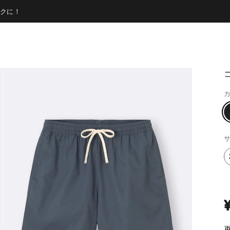
クに！
カ
サ