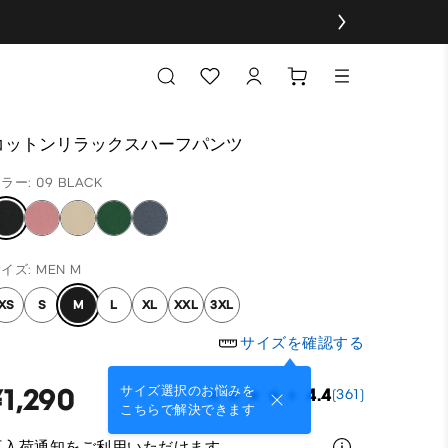
コットンリラックスハーフパンツ
ラー: 09 BLACK
イズ: MEN M
XS
S
M
L
XL
XXL
3XL
サイズを確認する
¥1,290
サイズ選択のお悩みを
4.4
(361)
こちらで解決できます
再入荷通知をご利用いただけます