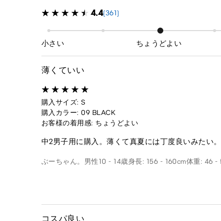
4.4
(361)
小さい
ちょうどよい
薄くていい
購入サイズ: S
購入カラー: 09 BLACK
お客様の着用感: ちょうどよい
中2男子用に購入。薄くて真夏には丁度良いみたい
ぶーちゃん。
男性
10 - 14歳
身長: 156 - 160cm
体重: 46 -
コスパ良い