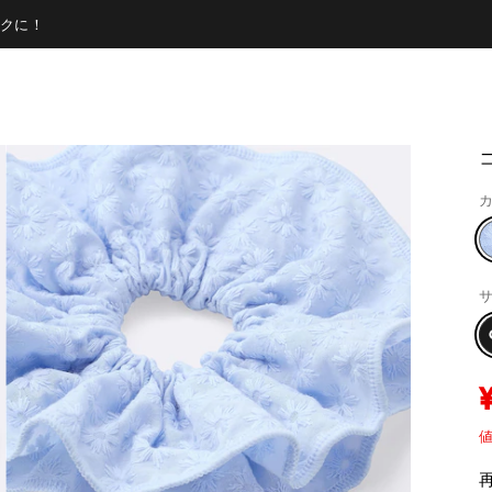
クに！
カ
サ