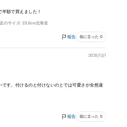
で半額で買えました！
足のサイズ: 23.5cm
北海道
報告
役に立った 0
2025/12/1
いです。付けるのと付けないのとでは可愛さが全然違
報告
役に立った 0